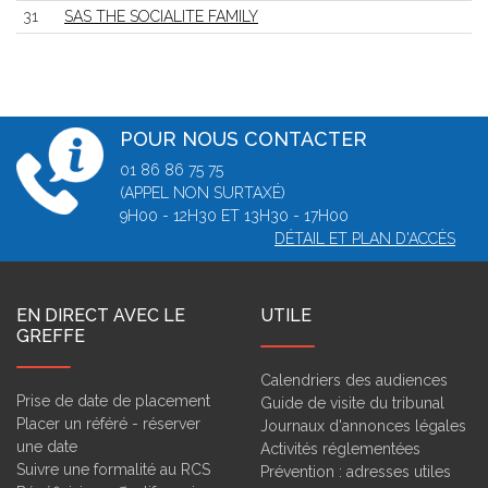
31
SAS THE SOCIALITE FAMILY
POUR NOUS CONTACTER
01 86 86 75 75
(APPEL NON SURTAXÉ)
9H00 - 12H30 ET 13H30 - 17H00
DÉTAIL ET PLAN D'ACCÈS
EN DIRECT AVEC LE
UTILE
GREFFE
Calendriers des audiences
Prise de date de placement
Guide de visite du tribunal
Placer un référé - réserver
Journaux d'annonces légales
une date
Activités réglementées
Suivre une formalité au RCS
Prévention : adresses utiles