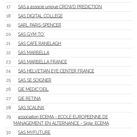
17
SAS à associé unique CROWD PREDICTION
18
SAS DIGITAL COLLEGE
19
SARL PARIS-SPENCER
20
SAS GYM TO'
21
SAS CAFE RANELAGH
22
SAS MARBELLA
23
SAS MARBELLA FRANCE
24
SAS HELVETIAN EYE CENTER FRANCE
25
SAS SE SOIGNER
26
GIE MEDIC'OEIL
27
GIE RETINA
28
SAS SCALINX
29
association ECEMA - ECOLE EUROPEENNE DE
MANAGEMENT EN ALTERNANCE - Sigle: ECEMA
30
SAS MYFUTURE