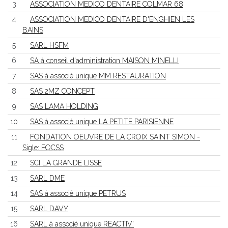
3
ASSOCIATION MEDICO DENTAIRE COLMAR 68
4
ASSOCIATION MEDICO DENTAIRE D'ENGHIEN LES
BAINS
5
SARL HSFM
6
SA à conseil d'administration MAISON MINELLI
7
SAS à associé unique MM RESTAURATION
8
SAS 2MZ CONCEPT
9
SAS LAMA HOLDING
10
SAS à associé unique LA PETITE PARISIENNE
11
FONDATION OEUVRE DE LA CROIX SAINT SIMON -
Sigle: FOCSS
12
SCI LA GRANDE LISSE
13
SARL DME
14
SAS à associé unique PETRUS
15
SARL DAVY
16
SARL à associé unique REACTIV'