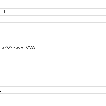
ELLI
NE
SIMON - Sigle: FOCSS
N