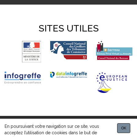
SITES UTILES
En poursuivant votre navigation sur ce site, vous
© 2026, Greffe du Tribunal des Activités Économiques de Paris
OK
acceptez l’utilisation de cookies dans le but de
-
Mentions légales
-
Contact