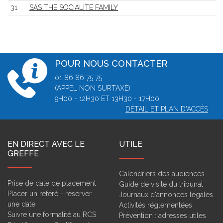
31
SAS THE SOCIALITE FAMILY
POUR NOUS CONTACTER
01 86 86 75 75
(APPEL NON SURTAXÉ)
9H00 - 12H30 ET 13H30 - 17H00
DÉTAIL ET PLAN D'ACCÈS
EN DIRECT AVEC LE
UTILE
GREFFE
Calendriers des audiences
Prise de date de placement
Guide de visite du tribunal
Placer un référé - réserver
Journaux d'annonces légales
une date
Activités réglementées
Suivre une formalité au RCS
Prévention : adresses utiles