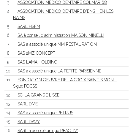
3
ASSOCIATION MEDICO DENTAIRE COLMAR 68
4
ASSOCIATION MEDICO DENTAIRE D'ENGHIEN LES
BAINS
5
SARL HSFM
6
SA à conseil d'administration MAISON MINELLI
7
SAS à associé unique MM RESTAURATION
8
SAS 2MZ CONCEPT
9
SAS LAMA HOLDING
10
SAS à associé unique LA PETITE PARISIENNE
11
FONDATION OEUVRE DE LA CROIX SAINT SIMON -
Sigle: FOCSS
12
SCI LA GRANDE LISSE
13
SARL DME
14
SAS à associé unique PETRUS
15
SARL DAVY
16
SARL à associé unique REACTIV'