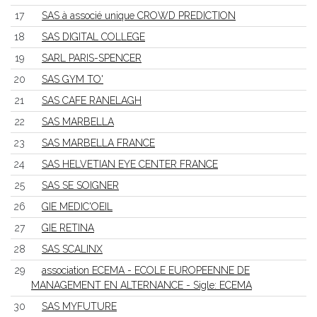
17
SAS à associé unique CROWD PREDICTION
18
SAS DIGITAL COLLEGE
19
SARL PARIS-SPENCER
20
SAS GYM TO'
21
SAS CAFE RANELAGH
22
SAS MARBELLA
23
SAS MARBELLA FRANCE
24
SAS HELVETIAN EYE CENTER FRANCE
25
SAS SE SOIGNER
26
GIE MEDIC'OEIL
27
GIE RETINA
28
SAS SCALINX
29
association ECEMA - ECOLE EUROPEENNE DE
MANAGEMENT EN ALTERNANCE - Sigle: ECEMA
30
SAS MYFUTURE